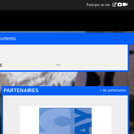
Participer au site :
uments
PE
PARTENAIRES
+ de partenaires