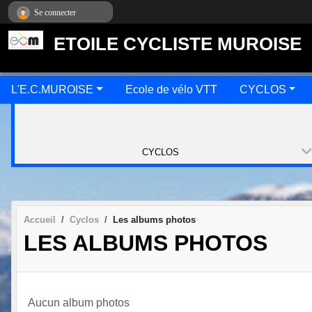
Panneau de gestion des cookies
Se connecter
ETOILE CYCLISTE MUROISE
L'E.C.MUROISE
Ecole de vélo VTT
CYCLOS
CYCLOS
Accueil
Cyclos
Les albums photos
LES ALBUMS PHOTOS
Aucun album photos